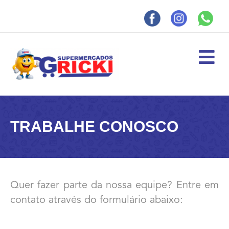
M
E
N
U
TRABALHE CONOSCO
Quer fazer parte da nossa equipe? Entre em
contato através do formulário abaixo: